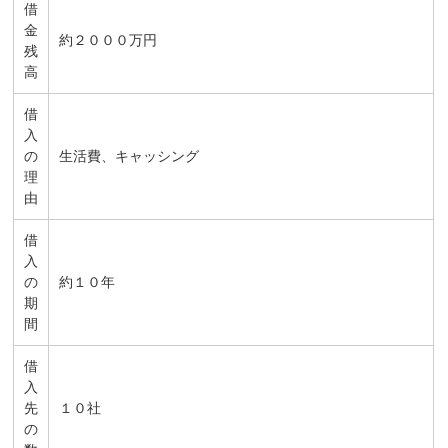
借
金
約２０００万円
残
高
借
入
の
生活費、キャッシング
理
由
借
入
の
約１０年
期
間
借
入
先
１０社
の