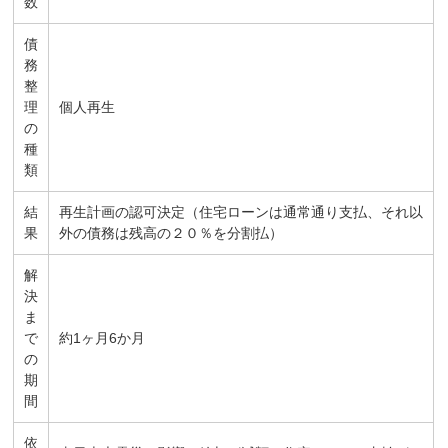
数
債
務
整
理
個人再生
の
種
類
結
再生計画の認可決定（住宅ローンは通常通り支払、それ以
果
外の債務は残高の２０％を分割払）
解
決
ま
で
約1ヶ月6か月
の
期
間
依