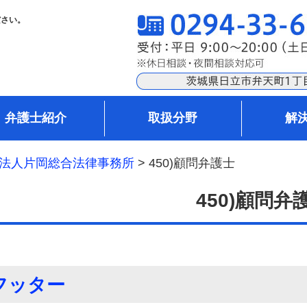
ださい。
弁護士紹介
取扱分野
解
法人片岡総合法律事務所
>
450)顧問弁護士
450)顧問弁
フッター